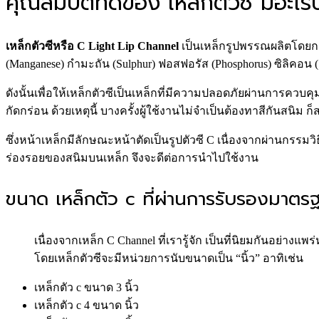
คุณสมบัติที่ดีของ เหล็กตัวซี มีอะไร
เหล็กตัวซีหรือ C Light Lip Channel
เป็นเหล็กรูปพรรณผลิตโดยกร
(Manganese) กำมะถัน (Sulphur) ฟอสฟอรัส (Phosphorus) ซิลิคอน 
ดังนั้นเพื่อให้เหล็กตัวซีเป็นเหล็กที่มีความปลอดภัยผ่านการคว
กัดกร่อน ด้วยเหตุนี้ บางครั้งผู้ใช้งานไม่จำเป็นต้องทาสีกันสนิ
ซึ่งหน้าเหล็กมีลักษณะหน้าตัดเป็นรูปตัวซี C เนื่องจากผ่านกรรมว
ร่องรอยของสนิมบนเหล็ก จึงจะดีต่อการนำไปใช้งาน
ขนาด เหล็กตัว c ที่ผ่านการรับรองมาตร
เนื่องจากเหล็ก C Channel ที่เรารู้จัก เป็นที่นิยมกัน
โดยเหล็กตัวซีจะมีหน่วยการนับขนาดเป็น “นิ้ว” อาทิเช่น
เหล็กตัว c ขนาด 3 นิ้ว
เหล็กตัว c 4 ขนาด นิ้ว