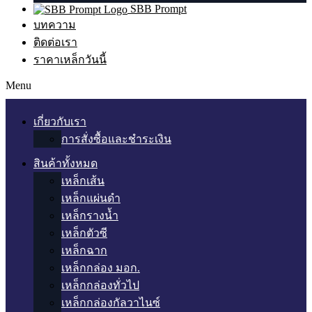
SBB Prompt
บทความ
ติดต่อเรา
ราคาเหล็กวันนี้
Menu
เกี่ยวกับเรา
การสั่งซื้อและชำระเงิน
สินค้าทั้งหมด
เหล็กเส้น
เหล็กแผ่นดำ
เหล็กรางน้ำ
เหล็กตัวซี
เหล็กฉาก
เหล็กกล่อง มอก.
เหล็กกล่องทั่วไป
เหล็กกล่องกัลวาไนซ์