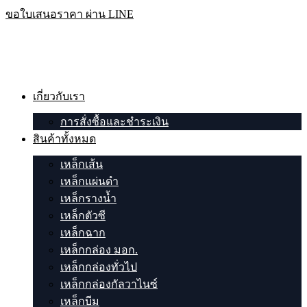
Skip
ขอใบเสนอราคา ผ่าน LINE
to
content
เกี่ยวกับเรา
การสั่งซื้อและชำระเงิน
สินค้าทั้งหมด
เหล็กเส้น
เหล็กแผ่นดำ
เหล็กรางน้ำ
เหล็กตัวซี
เหล็กฉาก
เหล็กกล่อง มอก.
เหล็กกล่องทั่วไป
เหล็กกล่องกัลวาไนซ์
เหล็กบีม