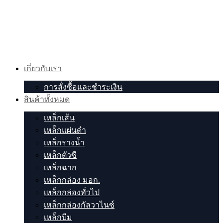
Skip
ขอใบเสนอราคา ผ่าน LINE
to
content
เกี่ยวกับเรา
การสั่งซื้อและชำระเงิน
สินค้าทั้งหมด
เหล็กเส้น
เหล็กแผ่นดำ
เหล็กรางน้ำ
เหล็กตัวซี
เหล็กฉาก
เหล็กกล่อง มอก.
เหล็กกล่องทั่วไป
เหล็กกล่องกัลวาไนซ์
เหล็กบีม