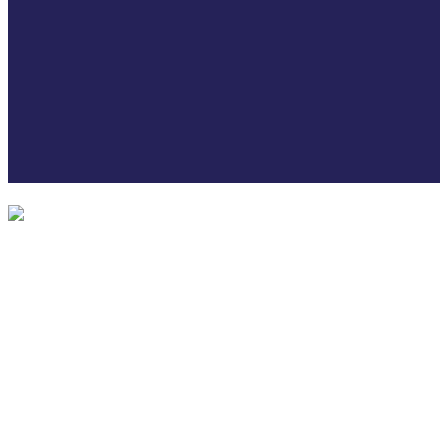
ขอใบเสนอราคา ผ่าน LINE