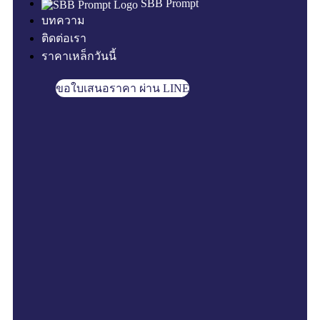
SBB Prompt
บทความ
ติดต่อเรา
ราคาเหล็กวันนี้
ขอใบเสนอราคา ผ่าน LINE