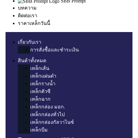
SBB Prompt
บทความ
ติดต่อเรา
ราคาเหล็กวันนี้
เกี่ยวกับเรา
การสั่งซื้อและชำระเงิน
สินค้าทั้งหมด
เหล็กเส้น
เหล็กแผ่นดำ
เหล็กรางน้ำ
เหล็กตัวซี
เหล็กฉาก
เหล็กกล่อง มอก.
เหล็กกล่องทั่วไป
เหล็กกล่องกัลวาไนซ์
เหล็กบีม