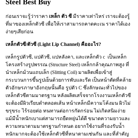
Steel Best Buy
ก่อนเราจะรู้ว่าราคา
เหล็ก ตัว ซี
มีราคาเท่าไหร่ เราจะต้องรู้
ที่มาของเหล็กตัวซี เพื่อให้เราสามารถคาดคะเน ราคาได้เอง
ง่ายๆเสียก่อน
เหล็กตัวซี/ตัวซี (Light Lip Channel) คืออะไร?
เหล็กรูปตัวซี, แปตัวซี, แปหลังคา, และเหล็กตัว c เป็นเหล็ก
โครงสร้างรูปพรรณ (Structure Steel) เหล็กกล้าคุณภาพสูง ที่
นำเหล็กม้วนแถบเล็ก (Slitting Coil) มาผลิตเพื่อเข้าสู่
กระบวนการขึ้นรูปเย็นด้วยการพับและรีด เป็นหน้าตัดที่คล้าย
ตัวอักษรภาษาอังกฤษนั้นคือ รูปตัว C ซึ่งลักษณะทั่วไปของ
เหล็กตัวซีตามมาตรฐาน หลังผลิตเสร็จจากโรงงานเหล็กตัวซี
จะต้องมีผิวเรียบดำตลอดเส้น หน้าเหล็กมีความโค้งมน ผิวไม่
ขรุขระ ไร้รอยต่อ ทนทานต่อการกัดกร่อน ไม่เกิดสนิมง่าย
แม้มีน้ำหนักเบาแต่สามารถยืดหยุ่นได้ดี ขนาดความยาวและ
ความหนาตามมาตรฐานกำหนด อยากใช้งานที่รองรับน้ำ
หนักมากจะต้องใช้เหล็กตัวซีที่หนาตามเช่นกัน และที่สำคัญ