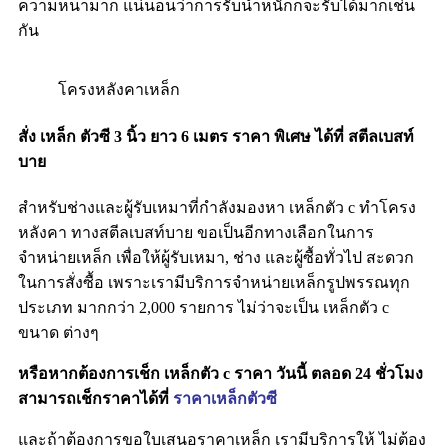
ความหนามาก แน่นอนว่าการรับน้ำหนักก็จะรับได้มากเช่น
กัน
โครงหลังคาเหล็ก
สั่ง เหล็ก ตัวซี 3 นิ้ว ยาว 6 เมตร ราคา พิเศษ ได้ที่ สตีลเบสท์
บาย
สำหรับช่างและผู้รับเหมาที่กำลังมองหา เหล็กตัว c ทำโครง
หลังคา ทางสตีลเบสท์บาย ขอเป็นอีกทางเลือกในการ
จำหน่ายเหล็ก เพื่อให้ผู้รับเหมา, ช่าง และผู้ซื้อทั่วไป สะดวก
ในการสั่งซื้อ เพราะเรามีบริการจำหน่ายเหล็กรูปพรรณทุก
ประเภท มากกว่า 2,000 รายการ ไม่ว่าจะเป็น เหล็กตัว c
ขนาด ต่างๆ
หรือหากต้องการเช็ก เหล็กตัว c ราคา วันนี้ ตลอด 24 ชั่วโมง
สามารถเช็กราคาได้ที่
ราคาเหล็กตัวซี
และถ้าต้องการขอใบเสนอราคาเหล็ก เรามีบริการให้ ไม่ต้อง