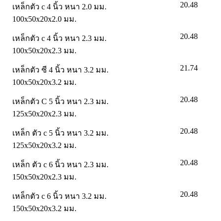
20.48
เหล็กตัว c 4 นิ้ว หนา 2.0 มม.
100x50x20x2.0 มม.
20.48
เหล็กตัว c 4 นิ้ว หนา 2.3 มม.
100x50x20x2.3 มม.
21.74
เหล็กตัว ซี 4 นิ้ว หนา 3.2 มม.
100x50x20x3.2 มม.
20.48
เหล็กตัว C 5 นิ้ว หนา 2.3 มม.
125x50x20x2.3 มม.
20.48
เหล็ก ตัว c 5 นิ้ว หนา 3.2 มม.
125x50x20x3.2 มม.
20.48
เหล็ก ตัว c 6 นิ้ว หนา 2.3 มม.
150x50x20x2.3 มม.
20.48
เหล็กตัว c 6 นิ้ว หนา 3.2 มม.
150x50x20x3.2 มม.