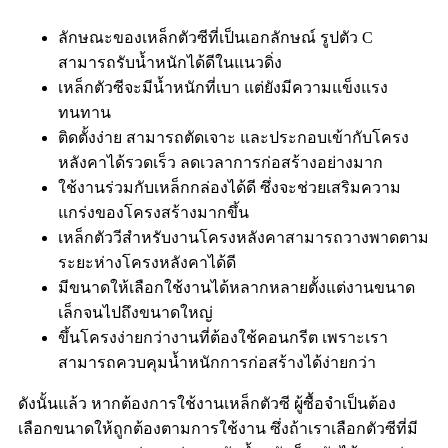
ลักษณะของเหล็กตัวซีที่เป็นเอกลักษณ์ รูปตัว C
สามารถรับน้ำหนักได้ดีในแนวดิ่ง
เหล็กตัวซีจะมีน้ำหนักที่เบา แต่ยังมีความแข็งแรง
ทนทาน
ติดตั้งง่าย สามารถตัดเจาะ และประกอบเข้ากับโครง
หลังคาได้รวดเร็ว ลดเวลาการก่อสร้างอย่างมาก
ใช้งานร่วมกับเหล็กกล่องได้ดี ซึ่งจะช่วยเสริมความ
แกร่งของโครงสร้างมากขึ้น
เหล็กตัววีสำหรับงานโครงหลังคาสามารถวางพาดตาม
ระยะห่างโครงหลังคาได้ดี
มีขนาดให้เลือกใช้งานได้หลากหลายตั้งแต่งานขนาด
เล็กจนไปถึงขนาดใหญ่
ขึ้นโครงง่ายกว่างานที่ต้องใช้คอนกรีต เพราะเรา
สามารถควบคุมน้ำหนักการก่อสร้างได้ง่ายกว่า
ดังนั้นแล้ว หากต้องการใช้งานเหล็กตัวซี ผู้ซื้อจำเป็นต้อง
เลือกขนาดให้ถูกต้องตามการใช้งาน ซึ่งถ้าเราเลือกตัวซีที่มี