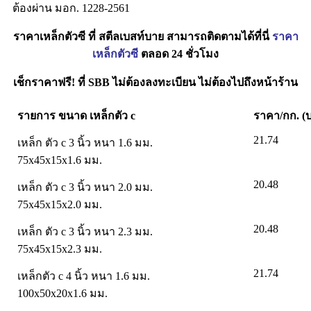
ต้องผ่าน มอก. 1228-2561
ราคาเหล็กตัวซี ที่ สตีลเบสท์บาย สามารถติดตามได้ที่นี่
ราคา
เหล็กตัวซี
ตลอด 24 ชั่วโมง
เช็กราคาฟรี! ที่ SBB ไม่ต้องลงทะเบียน ไม่ต้องไปถึงหน้าร้าน
รายการ ขนาด เหล็กตัว c
ราคา/กก. (
21.74
เหล็ก ตัว c 3 นิ้ว หนา 1.6 มม.
75x45x15x1.6 มม.
20.48
เหล็ก ตัว c 3 นิ้ว หนา 2.0 มม.
75x45x15x2.0 มม.
20.48
เหล็ก ตัว c 3 นิ้ว หนา 2.3 มม.
75x45x15x2.3 มม.
21.74
เหล็กตัว c 4 นิ้ว หนา 1.6 มม.
100x50x20x1.6 มม.