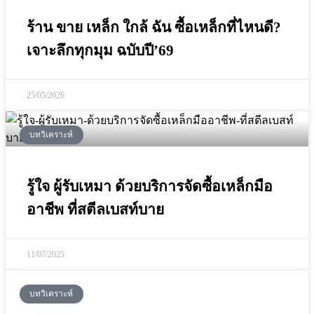
ร้าน ขาย เหล็ก ใกล้ ฉัน ซื้อเหล็กที่ไหนดี?
เจาะลึกทุกมุม ฉบับปี’69
25/05/2026
บทวิเคราะห์
รู้ใจ ผู้รับเหมา ด้วยบริการจัดซื้อเหล็กมือ
อาชีพ ที่สตีลเบสท์บาย
11/07/2025
บทวิเคราะห์