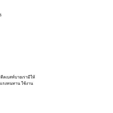
่สตีลเบสท์บายเรามีให้
็งแรงทนทาน ใช้งาน