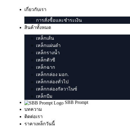
เกี่ยวกับเรา
การสั่งซื้อและชำระเงิน
สินค้าทั้งหมด
เหล็กเส้น
เหล็กแผ่นดำ
เหล็กรางน้ำ
เหล็กตัวซี
เหล็กฉาก
เหล็กกล่อง มอก.
เหล็กกล่องทั่วไป
เหล็กกล่องกัลวาไนซ์
เหล็กบีม
SBB Prompt
บทความ
ติดต่อเรา
ราคาเหล็กวันนี้