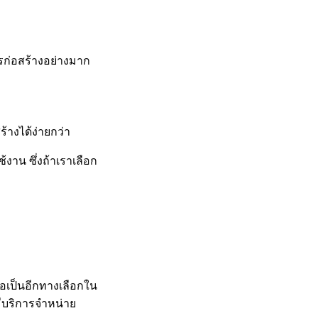
รก่อสร้างอย่างมาก
้างได้ง่ายกว่า
้งาน ซึ่งถ้าเราเลือก
ขอเป็นอีกทางเลือกใน
ามีบริการจำหน่าย