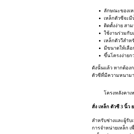
ลักษณะของเหล็
เหล็กตัวซีจะม
ติดตั้งง่าย ส
ใช้งานร่วมกับ
เหล็กตัววีสำ
มีขนาดให้เลื
ขึ้นโครงง่ายก
ดังนั้นแล้ว หากต้องก
ตัวซีที่มีความหนาม
โครงหลังคาเห
สั่ง เหล็ก ตัวซี 3 นิ
สำหรับช่างและผู้รั
การจำหน่ายเหล็ก เพื่