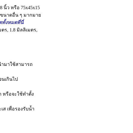
 8 นิ้ว หรือ 75x45x15
ละขนาดอื่น ๆ มากมาย
ั้งหมดที่นี่
ตร, 1.8 มิลลิเมตร,
ี่นำมาใช้สามารถ
กจนเกินไป
 หรือจะใช้ทำดั้ง
เส เพื่อรองรับน้ำ