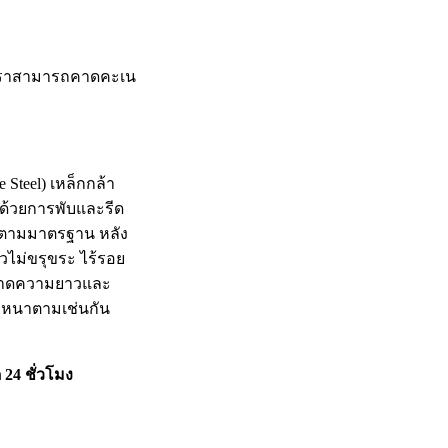
ให้เราสามารถคาดคะเน
 Steel) เหล็กกล้า
็นด้วยการพับและรีด
วซีตามมาตรฐาน หลัง
วไม่ขรุขระ ไร้รอย
 ขนาดความยาวและ
่หนาตามเช่นกัน
24 ชั่วโมง