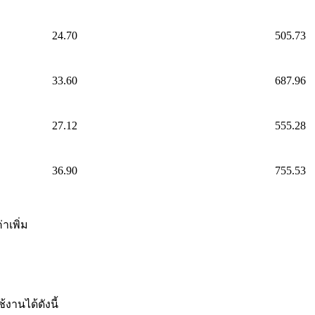
24.70
505.73
33.60
687.96
27.12
555.28
36.90
755.53
าเพิ่ม
านได้ดังนี้