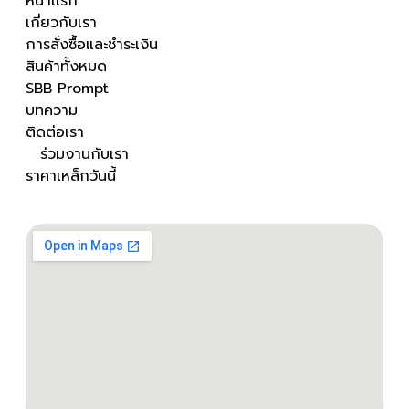
หน้าเเรก
เกี่ยวกับเรา
การสั่งซื้อและชำระเงิน
สินค้าทั้งหมด
SBB Prompt
บทความ
ติดต่อเรา
ร่วมงานกับเรา
ราคาเหล็กวันนี้